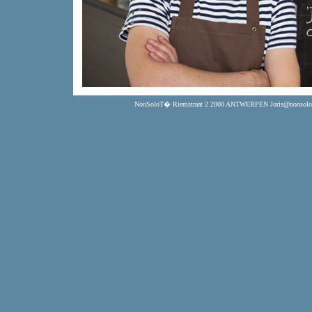
NonSoloT� Riemstraat 2 2000 ANTWERPEN Joris@nonsolote.